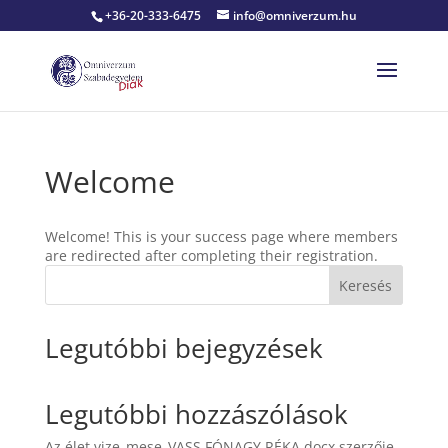
+36-20-333-6475
info@omniverzum.hu
Welcome
Welcome! This is your success page where members
are redirected after completing their registration.
Keresés
Legutóbbi bejegyzések
Legutóbbi hozzászólások
Az élet vize_mese_VASS FÓNAGY RÉKA.docx
szerzője