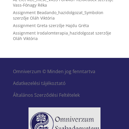
Vass-Fónagy Réka
Assignment Beadando_hazidolgozat_Symbolon
szerzője
Oláh Viktória
Assignment Greta
szerzője
Hajdu Gréta
Assignment Irodalomterapia_hazidolgozat
szerzője
Oláh Viktória
Omniverzum © Minden jog fenntartva
Adatkezelési tájékoztató
Általános Szerződési Feltételek