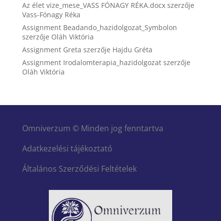
Az élet vize_mese_VASS FÓNAGY RÉKA.docx
szerzője
Vass-Fónagy Réka
Assignment Beadando_hazidolgozat_Symbolon
szerzője
Oláh Viktória
Assignment Greta
szerzője
Hajdu Gréta
Assignment Irodalomterapia_hazidolgozat
szerzője
Oláh Viktória
Omniverzum © Minden jog fenntartva
Adatkezelési tájékoztató
Általános Szerződési Feltételek