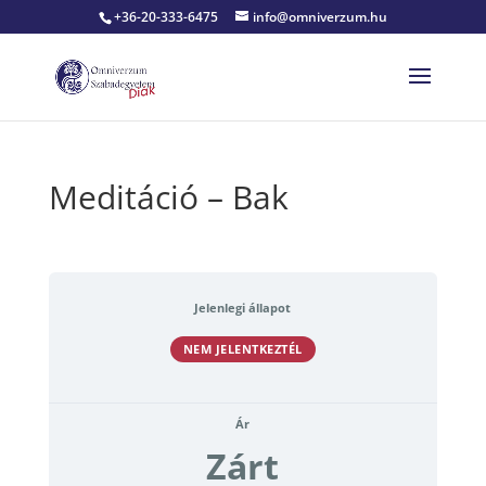
+36-20-333-6475
info@omniverzum.hu
Meditáció – Bak
Jelenlegi állapot
NEM JELENTKEZTÉL
Ár
Zárt