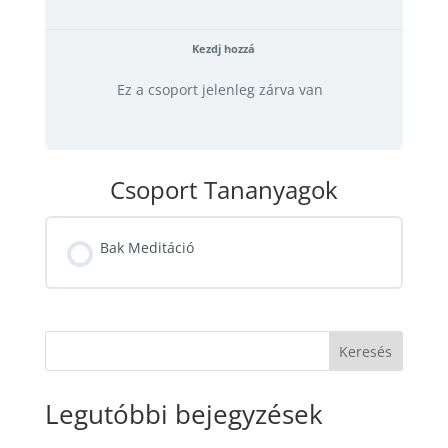
Kezdj hozzá
Ez a csoport jelenleg zárva van
Csoport Tananyagok
Bak Meditáció
TANANYAGOK FOLYAMAT
0% KÉSZ
0/0 lépés
Keresés
Legutóbbi bejegyzések