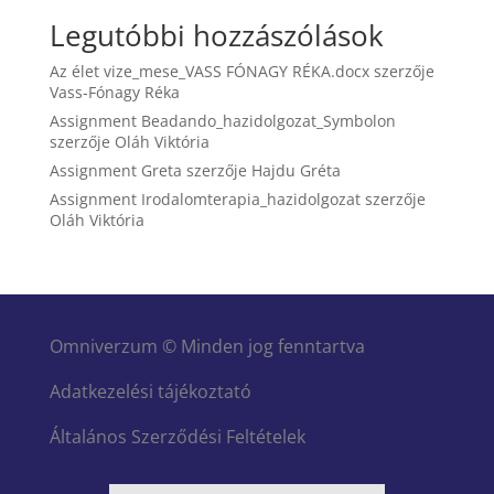
Legutóbbi hozzászólások
Az élet vize_mese_VASS FÓNAGY RÉKA.docx
szerzője
Vass-Fónagy Réka
Assignment Beadando_hazidolgozat_Symbolon
szerzője
Oláh Viktória
Assignment Greta
szerzője
Hajdu Gréta
Assignment Irodalomterapia_hazidolgozat
szerzője
Oláh Viktória
Omniverzum © Minden jog fenntartva
Adatkezelési tájékoztató
Általános Szerződési Feltételek