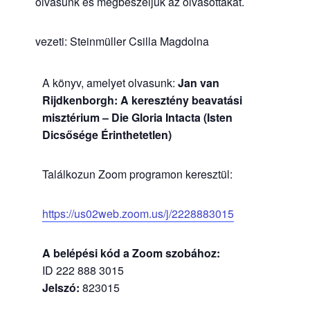
olvasunk és megbeszéljük az olvasottakat.
vezeti: Steinmüller Csilla Magdolna
A könyv, amelyet olvasunk:
Jan van
Rijdkenborgh: A keresztény beavatási
misztérium – Die Gloria Intacta (Isten
Dicsősége Érinthetetlen)
Találkozun Zoom programon keresztül:
https://us02web.zoom.us/j/2228883015
A belépési kód a Zoom szobához:
ID 222 888 3015
Jelszó:
823015