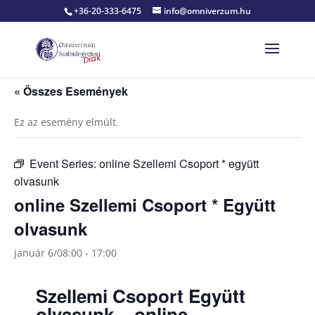
+36-20-333-6475
info@omniverzum.hu
« Összes Események
Ez az esemény elmúlt.
Event Series:
online Szellemi Csoport * együtt
olvasunk
online Szellemi Csoport * Együtt
olvasunk
január 6/08:00
-
17:00
Szellemi Csoport Együtt
olvasunk ~ online