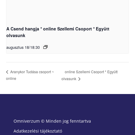
A Csend hangja * online Szellemi Csoport * Együtt
olvasunk
augusztus 18/18:30
online Szellemi Csoport * Együtt
Aranykor Tudása csoport ~
online
olvasunk
Omniverzum © Minden jog fenntartva
Adatkezelési tájékoztató