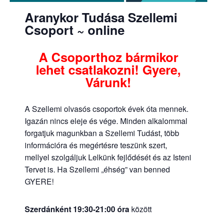
Aranykor Tudása Szellemi
Csoport
~
online
A Csoporthoz bármikor
lehet csatlakozni! Gyere,
Várunk!
A Szellemi olvasós csoportok évek óta mennek.
Igazán nincs eleje és vége. Minden alkalommal
forgatjuk magunkban a Szellemi Tudást, több
információra és megértésre teszünk szert,
mellyel szolgáljuk Lelkünk fejlődését és az Isteni
Tervet is. Ha Szellemi „éhség” van benned
GYERE!
Szerdánként 19:30-21:00 óra
között