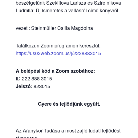
beszélgetünk Szeklitova Larisza és Sztrelnikova
Ludmila: Új ismeretek a vallásról című könyvről.
vezeti: Steinmüller Csilla Magdolna
Találkozun Zoom programon keresztül:
https://us02web.zoom.us/j/2228883015
A belépési kód a Zoom szobához:
ID 222 888 3015
Jelszó:
823015
Gyere és fejlődjünk együtt.
Az Aranykor Tudása a most zajló tudati fejlődést