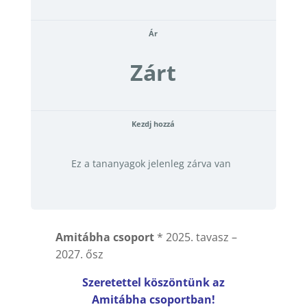
Ár
Zárt
Kezdj hozzá
Ez a tananyagok jelenleg zárva van
Amitábha csoport
* 2025. tavasz –
2027. ősz
Szeretettel köszöntünk az
Amitábha csoportban!