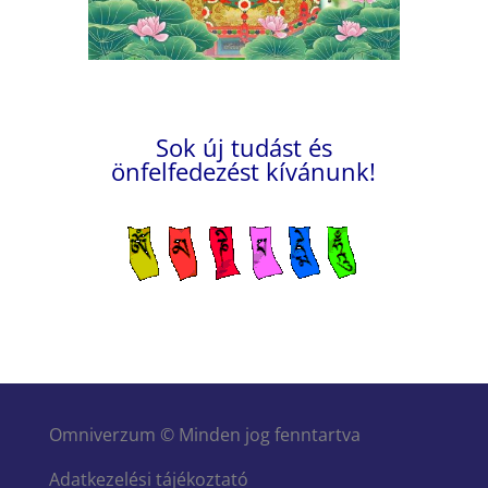
Sok új tudást és
önfelfedezést kívánunk!
Omniverzum © Minden jog fenntartva
Adatkezelési tájékoztató