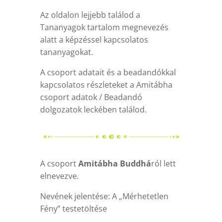
Az oldalon lejjebb találod a
Tananyagok tartalom megnevezés
alatt a képzéssel kapcsolatos
tananyagokat.
A csoport adatait és a beadandókkal
kapcsolatos részleteket a Amitábha
csoport adatok / Beadandó
dolgozatok leckében találod.
A csoport
Amitábha Buddhá
ról lett
elnevezve.
Nevének jelentése: A „Mérhetetlen
Fény” testetöltése