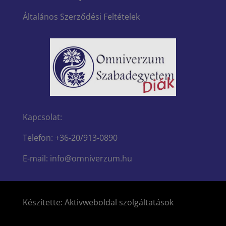
Általános Szerződési Feltételek
Kapcsolat:
Telefon: +36-20/913-0890
E-mail: info@omniverzum.hu
Készítette: Aktivweboldal szolgáltatások