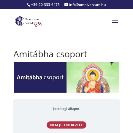
+36-20-333-6475
info@omniverzum.hu
Amitábha csoport
Jelenlegi állapot
NEM JELENTKEZTÉL