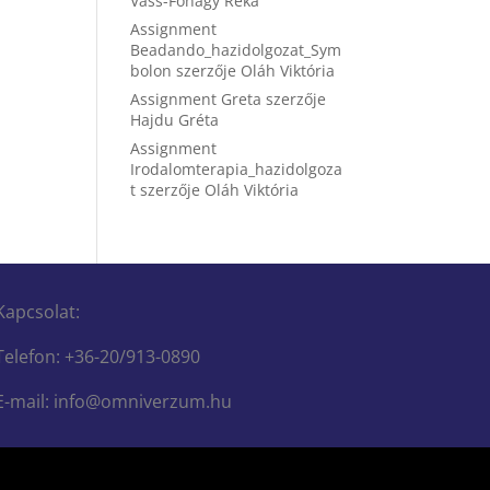
Vass-Fónagy Réka
Assignment
Beadando_hazidolgozat_Sym
bolon
szerzője
Oláh Viktória
Assignment Greta
szerzője
Hajdu Gréta
Assignment
Irodalomterapia_hazidolgoza
t
szerzője
Oláh Viktória
Kapcsolat:
Telefon: +36-20/913-0890
E-mail: info@omniverzum.hu