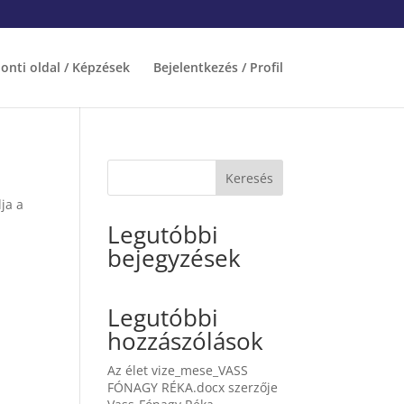
onti oldal / Képzések
Bejelentkezés / Profil
Keresés
ja a
Legutóbbi
bejegyzések
Legutóbbi
hozzászólások
Az élet vize_mese_VASS
FÓNAGY RÉKA.docx
szerzője