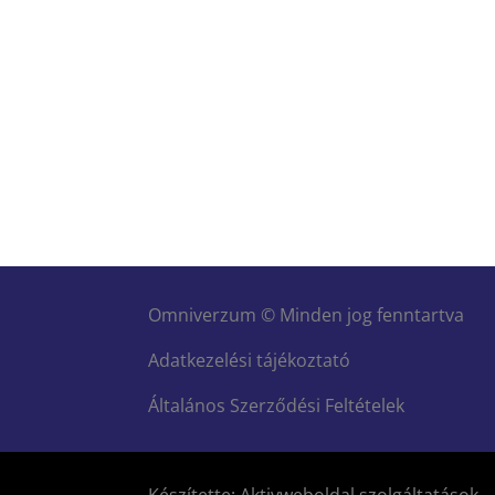
Omniverzum © Minden jog fenntartva
Adatkezelési tájékoztató
Általános Szerződési Feltételek
Készítette: Aktivweboldal szolgáltatások