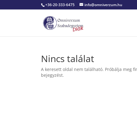
+36-20-333-6475
info@omniverzum.hu
Nincs találat
A keresett oldal nem található. Próbálja meg fi
bejegyzést.