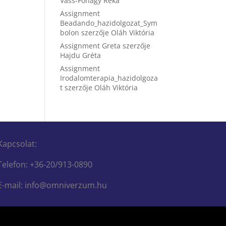
Vass-Fónagy Réka
Assignment
Beadando_hazidolgozat_Sym
bolon
szerzője
Oláh Viktória
Assignment Greta
szerzője
Hajdu Gréta
Assignment
Irodalomterapia_hazidolgoza
t
szerzője
Oláh Viktória
Kapcsolat:
Telefon: +36-20/913-0890
E-mail: info@omniverzum.hu