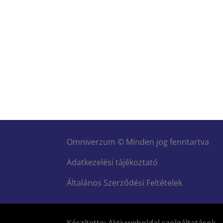
Omniverzum © Minden jog fenntartva
Adatkezelési tájékoztató
Általános Szerződési Feltételek
Készítette: Aktivweboldal szolgáltatások