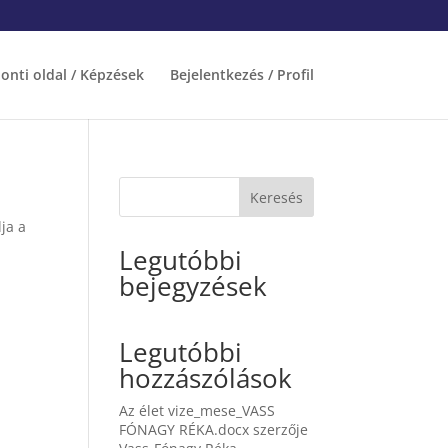
onti oldal / Képzések
Bejelentkezés / Profil
Keresés
ja a
Legutóbbi
bejegyzések
Legutóbbi
hozzászólások
Az élet vize_mese_VASS
FÓNAGY RÉKA.docx
szerzője