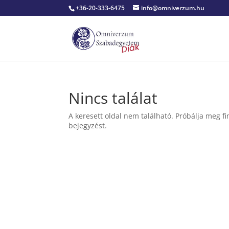
+36-20-333-6475
info@omniverzum.hu
Nincs találat
A keresett oldal nem található. Próbálja meg fi
bejegyzést.