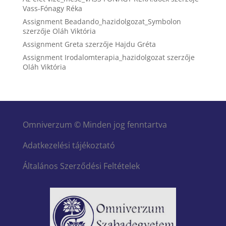
Vass-Fónagy Réka
Assignment Beadando_hazidolgozat_Symbolon
szerzője
Oláh Viktória
Assignment Greta
szerzője
Hajdu Gréta
Assignment Irodalomterapia_hazidolgozat
szerzője
Oláh Viktória
Omniverzum © Minden jog fenntartva
Adatkezelési tájékoztató
Általános Szerződési Feltételek