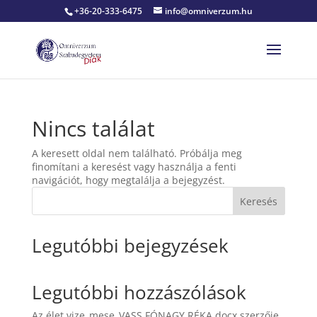
+36-20-333-6475
info@omniverzum.hu
Nincs találat
A keresett oldal nem található. Próbálja meg
finomítani a keresést vagy használja a fenti
navigációt, hogy megtalálja a bejegyzést.
Keresés
Legutóbbi bejegyzések
Legutóbbi hozzászólások
Az élet vize_mese_VASS FÓNAGY RÉKA.docx
szerzője