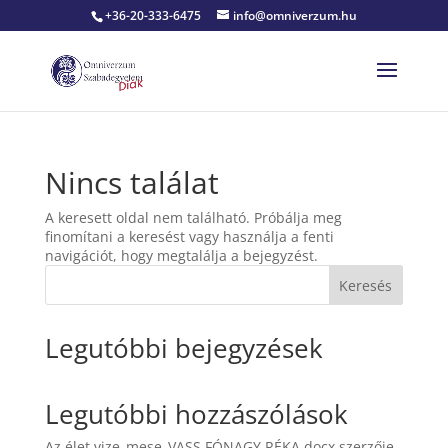
+36-20-333-6475
info@omniverzum.hu
Nincs találat
A keresett oldal nem található. Próbálja meg
finomítani a keresést vagy használja a fenti
navigációt, hogy megtalálja a bejegyzést.
Keresés
Legutóbbi bejegyzések
Legutóbbi hozzászólások
Az élet vize_mese_VASS FÓNAGY RÉKA.docx
szerzője