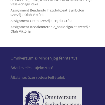
Vass-Fónagy Réka
Assignment Beadando_hazidolgozat_Symbolon
szerzője
Oláh Viktória
Assignment Greta
szerzője
Hajdu Gréta
Assignment Irodalomterapia_hazidolgozat
szerzője
Oláh Viktória
Omniverzum © Minden jog fenntartva
Adatkezelési tájékoztató
Általános Szerződési Feltételek