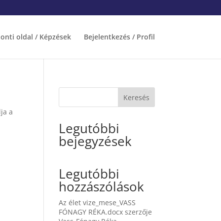
onti oldal / Képzések
Bejelentkezés / Profil
Keresés
ja a
Legutóbbi
bejegyzések
Legutóbbi
hozzászólások
Az élet vize_mese_VASS
FÓNAGY RÉKA.docx
szerzője