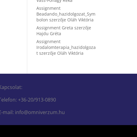
Vass-Fónagy Réka
Assignment
Beadando_hazidolgozat_Sym
bolon
szerzője
Oláh Viktória
Assignment Greta
szerzője
Hajdu Gréta
Assignment
Irodalomterapia_hazidolgoza
t
szerzője
Oláh Viktória
Kapcsolat:
Telefon: +36-20/913-0890
E-mail: info@omniverzum.hu