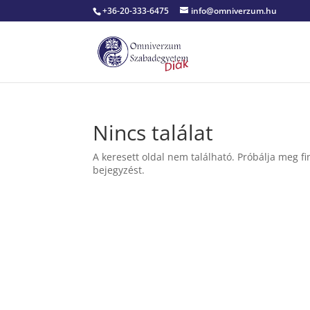
+36-20-333-6475
info@omniverzum.hu
Nincs találat
A keresett oldal nem található. Próbálja meg fi
bejegyzést.