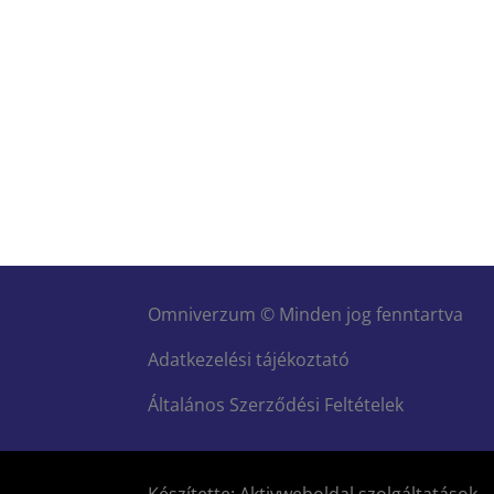
Omniverzum © Minden jog fenntartva
Adatkezelési tájékoztató
Általános Szerződési Feltételek
Készítette: Aktivweboldal szolgáltatások