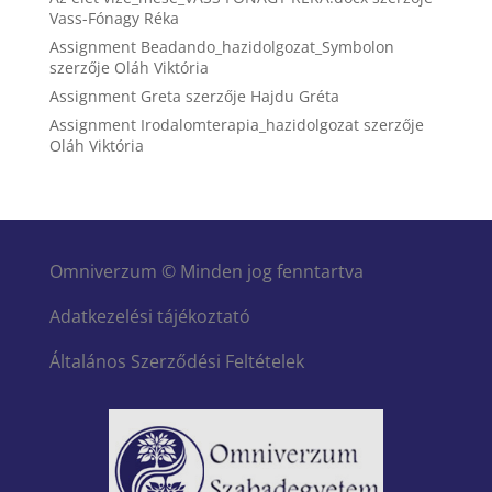
Vass-Fónagy Réka
Assignment Beadando_hazidolgozat_Symbolon
szerzője
Oláh Viktória
Assignment Greta
szerzője
Hajdu Gréta
Assignment Irodalomterapia_hazidolgozat
szerzője
Oláh Viktória
Omniverzum © Minden jog fenntartva
Adatkezelési tájékoztató
Általános Szerződési Feltételek