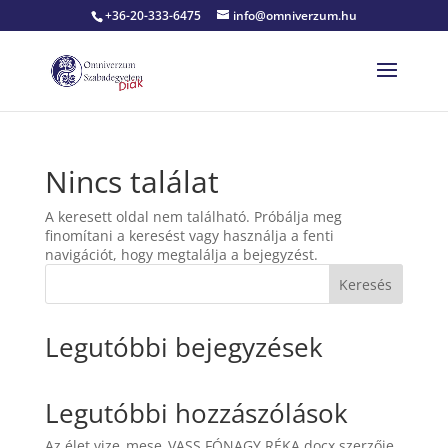
+36-20-333-6475
info@omniverzum.hu
Nincs találat
A keresett oldal nem található. Próbálja meg
finomítani a keresést vagy használja a fenti
navigációt, hogy megtalálja a bejegyzést.
Keresés
Legutóbbi bejegyzések
Legutóbbi hozzászólások
Az élet vize_mese_VASS FÓNAGY RÉKA.docx
szerzője